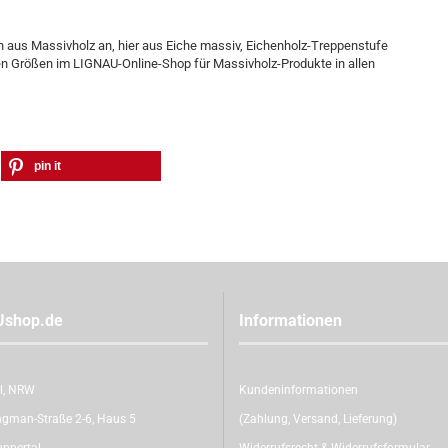
n aus Massivholz an, hier aus Eiche massiv, Eichenholz-Treppenstufe
rsen Größen im LIGNAU-Online-Shop für Massivholz-Produkte in allen
pin it
Ushop.de
Informationen
l, NRW
Kundeninformationen
gman-Straße 2-6, Haus 5
(Zahlung, Versand, Lieferung)