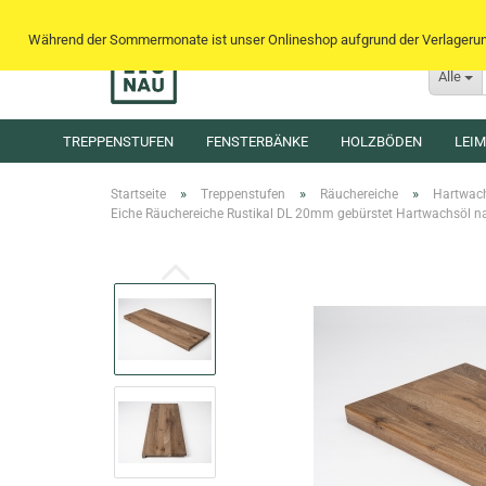
Während der Sommermonate ist unser Onlineshop aufgrund der Verlagerung 
Alle
TREPPENSTUFEN
FENSTERBÄNKE
HOLZBÖDEN
LEI
»
»
»
Startseite
Treppenstufen
Räuchereiche
Hartwac
Eiche Räuchereiche Rustikal DL 20mm gebürstet Hartwachsöl nat