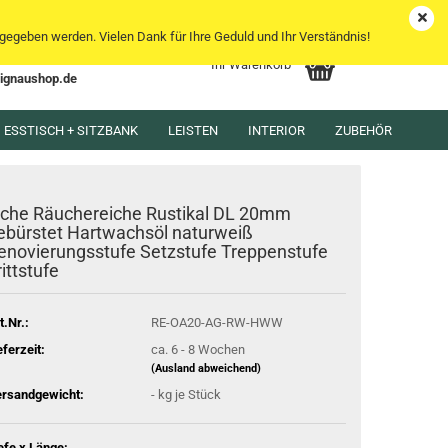
DE
Kundenlogin
Merkzettel
egeben werden. Vielen Dank für Ihre Geduld und Ihr Verständnis!
Ihr Warenkorb
lignaushop.de
l
ESSTISCH + SITZBANK
LEISTEN
INTERIOR
ZUBEHÖR
wort
iche Räuchereiche Rustikal DL 20mm
ebürstet Hartwachsöl naturweiß
enovierungsstufe Setzstufe Treppenstufe
rittstufe
rstellen
rt vergessen?
t.Nr.:
RE-OA20-AG-RW-HWW
eferzeit:
ca. 6 - 8 Wochen
(Ausland abweichend)
rsandgewicht:
-
kg je Stück
efe x Länge: