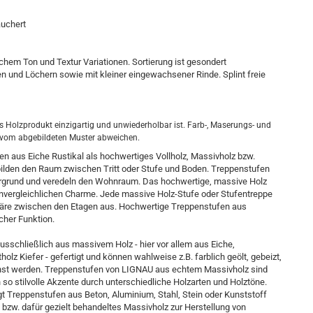
äuchert
ichem Ton und Textur Variationen. Sortierung ist gesondert
 und Löchern sowie mit kleiner eingewachsener Rinde. Splint freie
es Holzprodukt einzigartig und unwiederholbar ist. Farb-, Maserungs- und
 vom abgebildeten Muster abweichen.
en aus Eiche Rustikal als hochwertiges Vollholz, Massivholz bzw.
ilden den Raum zwischen Tritt oder Stufe und Boden. Treppenstufen
tergrund und veredeln den Wohnraum. Das hochwertige, massive Holz
unvergleichlichen Charme. Jede massive Holz-Stufe oder Stufentreppe
äre zwischen den Etagen aus. Hochwertige Treppenstufen aus
cher Funktion.
sschließlich aus massivem Holz - hier vor allem aus Eiche,
holz Kiefer - gefertigt und können wahlweise z.B. farblich geölt, gebeizt,
achst werden. Treppenstufen von LIGNAU aus echtem Massivholz sind
n so stilvolle Akzente durch unterschiedliche Holzarten und Holztöne.
 Treppenstufen aus Beton, Aluminium, Stahl, Stein oder Kunststoff
bzw. dafür gezielt behandeltes Massivholz zur Herstellung von