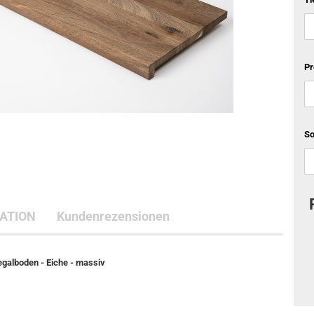
Pr
S
ATION
Kundenrezensionen
Regalboden - Eiche - massiv