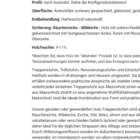
Profil:
nach Auswahl. Siehe die Konfigurationsbereich
Oberfläche:
Ästestellen schwarz gespachtelt, gebürstet, ger
Endbehandlung:
Hartwachsöl naturweiß
Sortierung:
Räuchereiche - Wildeiche
- Holz mit unterschiedl
gekennzeichnet mit festgewachsenen Ästen, Ästen mit Rissen
Oberseite.
Holzfeuchte:
9-11%
*Beachten Sie, dass Holz ein "lebendes" Produkt ist, so dass jed
Texturabweichungen können auftreten, und das Erzeugnis kann
Treppenstufen, Trittstufen, Renovierungsstufen und Setzstuf
Hartholz werden in Wohnungen und Häusern eingesetzt. Sie b
erfüllen insbesondere praktische Ansprüche als stabiler Un
verleiht jeder einzelnen Treppenstufe aus Massivholz einen 
aus Massivholz strahlt so eine angenehme Wohlfühlatmosph
Massivholz sind die ideale Kombination aus Form und praktis
Unsere geraden oder gewendelten Holz-Treppenstufen sind au
Räuchereiche, Wildeiche, Esche, Erle, Birke, Ahorn und aus Alt
naturbelassen oder verschieden farblich lackiert oder gew
daher ideal für die täglichen Strapazen des Alltags und setze
Durch Witterungseinflüsse werden im Außenbereich bevorzugt
verwendet, im Innenbereich werden vor allem Holzwerkstoffe 