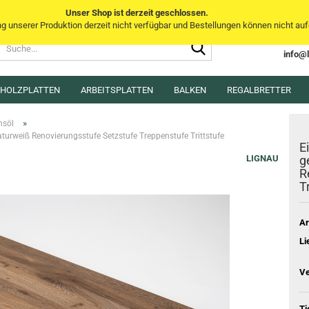
Unser Shop ist derzeit geschlossen.
unserer Produktion derzeit nicht verfügbar und Bestellungen können nicht aufg
Suche...
Sprache auswählen
info@
E-Mai
MHOLZPLATTEN
ARBEITSPLATTEN
BALKEN
Lieferland
REGALBRETTER
Pass
»
hsöl
urweiß Renovierungsstufe Setzstufe Treppenstufe Trittstufe
E
LIGNAU
g
R
T
Konto e
Passwo
Ar
Li
Ve
Ti