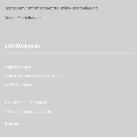
Impressum / Informationen zur Online-Streitbeilegung
Cookie Einstellungen
LIGNAUshop.de
Wuppertal, NRW
Heinz-Fangman-Straße 2-6, Haus 5
42287 Wuppertal
Tel.:
+49 202 - 519 898 60
E-Mail.:
info@lignaushop.de
Kontakt