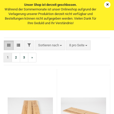
Unser Shop ist derzeit geschlossen.
Während der Sommermonate ist unser Onlineshop aufgrund der
Verlagerung unserer Produktion derzeit nicht verfügbar und
Bestellungen können nicht aufgegeben werden. Vielen Dank für
Verschiedene Farbtöne
Ihre Geduld und Ihr Verständnis!
FILTER
Sortieren nach
pro Seite
Sortieren nach
8 pro Seite
1
2
3
»