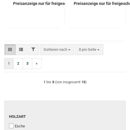
Preisanzeige nur für freigeschaltete Kunden
Preisanzeige nur für freigesc
FILTER
Sortieren nach
pro Seite
Sortieren nach
8 pro Seite
1
2
3
»
1
bis
8
(von insgesamt
18
)
HOLZART
Esche