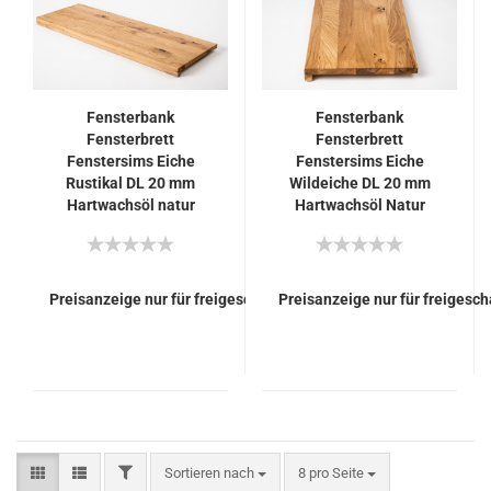
Fensterbank
Fensterbank
Fensterbrett
Fensterbrett
Fenstersims Eiche
Fenstersims Eiche
Rustikal DL 20 mm
Wildeiche DL 20 mm
Hartwachsöl natur
Hartwachsöl Natur
(farblos)
(farblos)
Preisanzeige nur für freigeschaltete Kunden
Preisanzeige nur für freigesc
FILTER
Sortieren nach
pro Seite
Sortieren nach
8 pro Seite