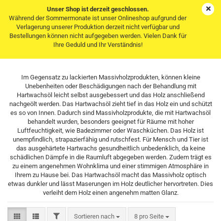
Unser Shop ist derzeit geschlossen.
Während der Sommermonate ist unser Onlineshop aufgrund der
Verlagerung unserer Produktion derzeit nicht verfügbar und
Bestellungen können nicht aufgegeben werden. Vielen Dank für
Hartwachsöl
Ihre Geduld und Ihr Verständnis!
Im Gegensatz zu lackierten Massivholzprodukten, können kleine
Unebenheiten oder Beschädigungen nach der Behandlung mit
Hartwachsöl leicht selbst ausgebessert und das Holz anschließend
nachgeölt werden. Das Hartwachsöl zieht tief in das Holz ein und schützt
es so von Innen. Dadurch sind Massivholzprodukte, die mit Hartwachsöl
behandelt wurden, besonders geeignet für Räume mit hoher
Luftfeuchtigkeit, wie Badezimmer oder Waschküchen. Das Holz ist
unempfindlich, strapazierfähig und rutschfest. Für Mensch und Tier ist
das ausgehärtete Hartwachs gesundheitlich unbedenklich, da keine
schädlichen Dämpfe in die Raumluft abgegeben werden. Zudem trägt es
zu einem angenehmen Wohnklima und einer stimmigen Atmosphäre in
Ihrem zu Hause bei. Das Hartwachsöl macht das Massivholz optisch
etwas dunkler und lässt Maserungen im Holz deutlicher hervortreten. Dies
verleiht dem Holz einen angenehm matten Glanz.
FILTER
Sortieren nach
pro Seite
Sortieren nach
8 pro Seite