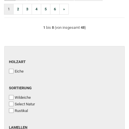
1
2
3
4
5
6
»
1
bis
8
(von insgesamt
48
)
HOLZART
Eiche
SORTIERUNG
Wildeiche
Select Natur
Rustikal
LAMELLEN