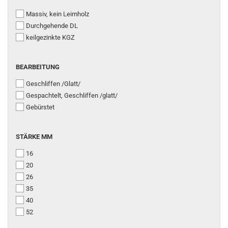
Massiv, kein Leimholz
Durchgehende DL
keilgezinkte KGZ
BEARBEITUNG
Geschliffen /Glatt/
Gespachtelt, Geschliffen /glatt/
Gebürstet
STÄRKE MM
16
20
26
35
40
52