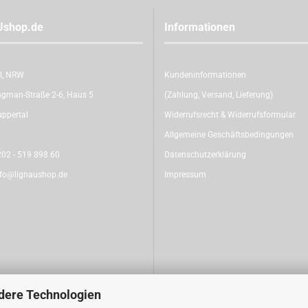
Ushop.de
Informationen
l, NRW
Kundeninformationen
gman-Straße 2-6, Haus 5
(Zahlung, Versand, Lieferung)
ppertal
Widerrufsrecht & Widerrufsformular
Allgemeine Geschäftsbedingungen
02 - 519 898 60
Datenschutzerklärung
nfo@lignaushop.de
Impressum
dere Technologien