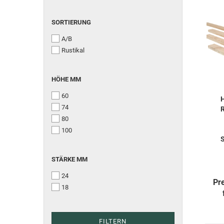
SORTIERUNG
A/B
Rustikal
HÖHE MM
60
H
74
R
80
100
S
STÄRKE MM
24
Pr
18
FILTERN