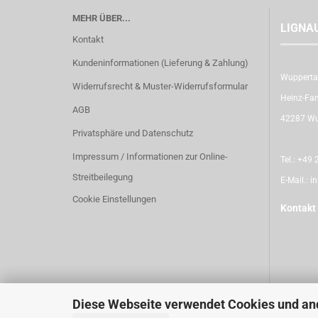
MEHR ÜBER...
LIGNA
Kontakt
Kundeninformationen (Lieferung & Zahlung)
Wupperta
Widerrufsrecht & Muster-Widerrufsformular
Heinz-Fan
AGB
42287 Wu
Privatsphäre und Datenschutz
Impressum / Informationen zur Online-
Tel.:
+49 2
Streitbeilegung
E-Mail.:
i
Cookie Einstellungen
Kontakt
Diese Webseite verwendet Cookies und an