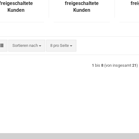
freigeschaltete
freigeschaltete
fre
Kunden
Kunden
Sortieren nach
pro Seite
Sortieren nach
8 pro Seite
1
bis
8
(von insgesamt
21
)