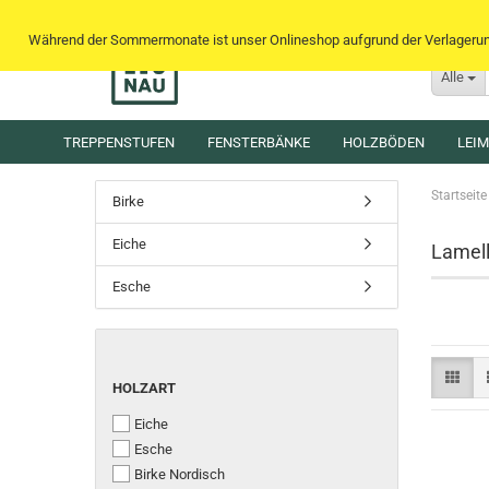
Während der Sommermonate ist unser Onlineshop aufgrund der Verlagerung 
Alle
TREPPENSTUFEN
FENSTERBÄNKE
HOLZBÖDEN
LEI
Startseite
Birke
Eiche
Lamel
Esche
HOLZART
Eiche
Esche
Birke Nordisch