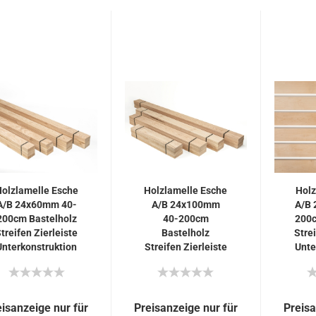
olzlamelle Esche
Holzlamelle Esche
Holz
A/B 24x60mm 40-
A/B 24x100mm
A/B
200cm Bastelholz
40-200cm
200c
treifen Zierleiste
Bastelholz
Strei
Unterkonstruktion
Streifen Zierleiste
Unte
Unterkonstruktion
eisanzeige nur für
Preisanzeige nur für
Preisa