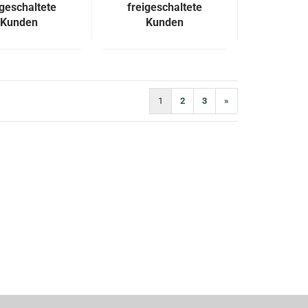
igeschaltete
freigeschaltete
Kunden
Kunden
1
2
3
»