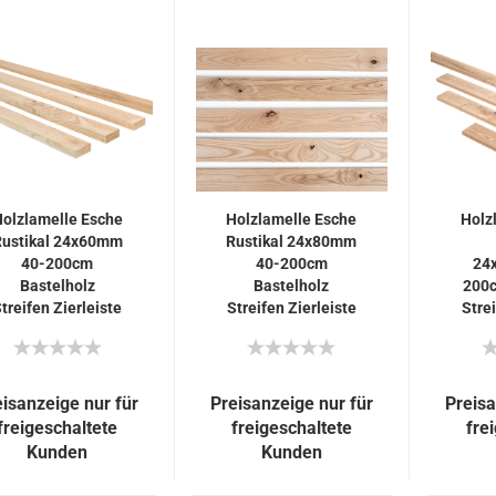
olzlamelle Esche
Holzlamelle Esche
Holz
ustikal 24x60mm
Rustikal 24x80mm
40-200cm
40-200cm
24
Bastelholz
Bastelholz
200c
treifen Zierleiste
Streifen Zierleiste
Strei
Unterkonstruktion
Unterkonstruktion
Unte
eisanzeige nur für
Preisanzeige nur für
Preisa
freigeschaltete
freigeschaltete
fre
Kunden
Kunden