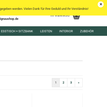
DE
Kundenlogin
Merkzettel
egeben werden. Vielen Dank für Ihre Geduld und Ihr Verständnis!
Ihr Warenkorb
lignaushop.de
l
ESSTISCH + SITZBANK
LEISTEN
INTERIOR
ZUBEHÖR
wort
rstellen
rt vergessen?
1
2
3
»