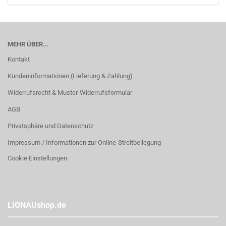
MEHR ÜBER...
Kontakt
Kundeninformationen (Lieferung & Zahlung)
Widerrufsrecht & Muster-Widerrufsformular
AGB
Privatsphäre und Datenschutz
Impressum / Informationen zur Online-Streitbeilegung
Cookie Einstellungen
LIGNAUshop.de