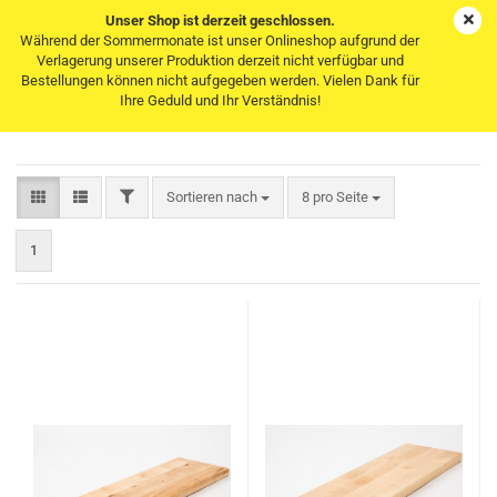
Unser Shop ist derzeit geschlossen.
Während der Sommermonate ist unser Onlineshop aufgrund der
Verlagerung unserer Produktion derzeit nicht verfügbar und
Bestellungen können nicht aufgegeben werden. Vielen Dank für
Treppenstufen Birke klar lackiert
Ihre Geduld und Ihr Verständnis!
FILTER
Sortieren nach
pro Seite
Sortieren nach
8 pro Seite
1