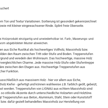
äuchert
em Ton und Textur Variationen. Sortierung ist gesondert gekennzeichnet
ie mit kleiner eingewachsener Rinde. Splint freie Oberseite.
es Holzprodukt einzigartig und unwiederholbar ist. Farb-, Maserungs- und
 vom abgebildeten Muster abweichen.
en aus Eiche Rustikal als hochwertiges Vollholz, Massivholz bzw.
ilden den Raum zwischen Tritt oder Stufe und Boden. Treppenstufen
tergrund und veredeln den Wohnraum. Das hochwertige, massive Holz
unvergleichlichen Charme. Jede massive Holz-Stufe oder Stufentreppe
äre zwischen den Etagen aus. Hochwertige Treppenstufen aus
cher Funktion.
sschließlich aus massivem Holz - hier vor allem aus Eiche,
holz Kiefer - gefertigt und können wahlweise z.B. farblich geölt, gebeizt,
achst werden. Treppenstufen von LIGNAU aus echtem Massivholz sind
n so stilvolle Akzente durch unterschiedliche Holzarten und Holztöne.
 Treppenstufen aus Beton, Aluminium, Stahl, Stein oder Kunststoff
bzw. dafür gezielt behandeltes Massivholz zur Herstellung von