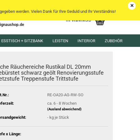
DE
Kundenlogin
Merkzettel
egeben werden. Vielen Dank für Ihre Geduld und Ihr Verständnis!
Ihr Warenkorb
lignaushop.de
l
ESSTISCH + SITZBANK
LEISTEN
INTERIOR
ZUBEHÖR
wort
iche Räuchereiche Rustikal DL 20mm
ebürstet schwarz geölt Renovierungsstufe
etzstufe Treppenstufe Trittstufe
rstellen
t.Nr.:
RE-OA20-AG-RW-SO
rt vergessen?
eferzeit:
ca. 6 - 8 Wochen
(Ausland abweichend)
rsandgewicht:
-
kg je Stück
efe x Länge: