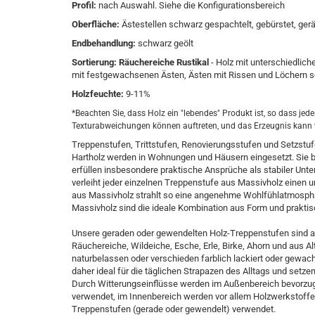
Profil:
nach Auswahl. Siehe die Konfigurationsbereich
Oberfläche:
Ästestellen schwarz gespachtelt, gebürstet, ger
Endbehandlung:
schwarz geölt
Sortierung:
Räuchereiche Rustikal
- Holz mit unterschiedlich
mit festgewachsenen Ästen, Ästen mit Rissen und Löchern sow
Holzfeuchte:
9-11%
*Beachten Sie, dass Holz ein "lebendes" Produkt ist, so dass jed
Texturabweichungen können auftreten, und das Erzeugnis kann
Treppenstufen, Trittstufen, Renovierungsstufen und Setzstuf
Hartholz werden in Wohnungen und Häusern eingesetzt. Sie b
erfüllen insbesondere praktische Ansprüche als stabiler Un
verleiht jeder einzelnen Treppenstufe aus Massivholz einen 
aus Massivholz strahlt so eine angenehme Wohlfühlatmosph
Massivholz sind die ideale Kombination aus Form und praktis
Unsere geraden oder gewendelten Holz-Treppenstufen sind au
Räuchereiche, Wildeiche, Esche, Erle, Birke, Ahorn und aus Alt
naturbelassen oder verschieden farblich lackiert oder gew
daher ideal für die täglichen Strapazen des Alltags und setze
Durch Witterungseinflüsse werden im Außenbereich bevorzugt
verwendet, im Innenbereich werden vor allem Holzwerkstoffe 
Treppenstufen (gerade oder gewendelt) verwendet.