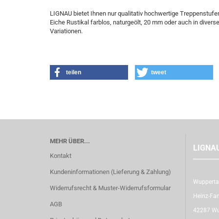
LIGNAU bietet Ihnen nur qualitativ hochwertige Treppenstufe
Eiche Rustikal farblos, naturgeölt, 20 mm oder auch in dive
Variationen.
teilen
tweet
MEHR ÜBER...
LIGNA
Kontakt
Kundeninformationen (Lieferung & Zahlung)
Wupperta
Widerrufsrecht & Muster-Widerrufsformular
Heinz-Fan
AGB
42287 Wu