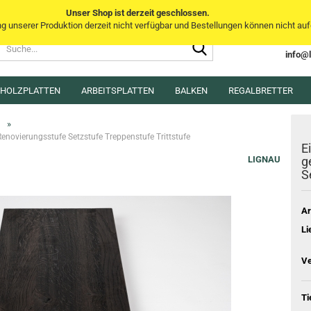
Unser Shop ist derzeit geschlossen.
unserer Produktion derzeit nicht verfügbar und Bestellungen können nicht aufg
Suche...
Sprache auswählen
info@
E-Mai
MHOLZPLATTEN
ARBEITSPLATTEN
BALKEN
Lieferland
REGALBRETTER
Pass
»
enovierungsstufe Setzstufe Treppenstufe Trittstufe
E
LIGNAU
g
S
Konto e
Ar
Passwo
Li
Ve
Ti