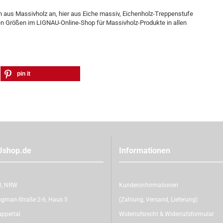
n aus Massivholz an, hier aus Eiche massiv, Eichenholz-Treppenstufe
rsen Größen im LIGNAU-Online-Shop für Massivholz-Produkte in allen
pin it
Ushop.de
Informationen
l, NRW
Kundeninformationen
gman-Straße 2-6, Haus 5
(Zahlung, Versand, Lieferung)
ppertal
Widerrufsrecht & Widerrufsformular