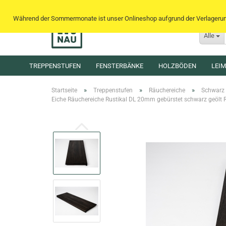
Während der Sommermonate ist unser Onlineshop aufgrund der Verlagerung 
Alle
TREPPENSTUFEN
FENSTERBÄNKE
HOLZBÖDEN
LEI
»
»
»
Startseite
Treppenstufen
Räuchereiche
Schwarz
Eiche Räuchereiche Rustikal DL 20mm gebürstet schwarz geölt R