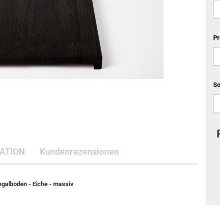
Pr
S
ATION
Kundenrezensionen
Regalboden - Eiche - massiv