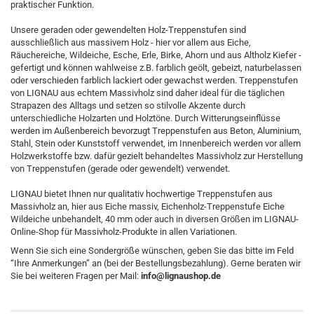
praktischer Funktion.
Unsere geraden oder gewendelten Holz-Treppenstufen sind
ausschließlich aus massivem Holz - hier vor allem aus Eiche,
Räuchereiche, Wildeiche, Esche, Erle, Birke, Ahorn und aus Altholz Kiefer -
gefertigt und können wahlweise z.B. farblich geölt, gebeizt, naturbelassen
oder verschieden farblich lackiert oder gewachst werden. Treppenstufen
von LIGNAU aus echtem Massivholz sind daher ideal für die täglichen
Strapazen des Alltags und setzen so stilvolle Akzente durch
unterschiedliche Holzarten und Holztöne. Durch Witterungseinflüsse
werden im Außenbereich bevorzugt Treppenstufen aus Beton, Aluminium,
Stahl, Stein oder Kunststoff verwendet, im Innenbereich werden vor allem
Holzwerkstoffe bzw. dafür gezielt behandeltes Massivholz zur Herstellung
von Treppenstufen (gerade oder gewendelt) verwendet.
LIGNAU bietet Ihnen nur qualitativ hochwertige Treppenstufen aus
Massivholz an, hier aus Eiche massiv, Eichenholz-Treppenstufe Eiche
Wildeiche unbehandelt, 40 mm oder auch in diversen Größen im LIGNAU-
Online-Shop für Massivholz-Produkte in allen Variationen.
Wenn Sie sich eine Sondergröße wünschen, geben Sie das bitte im Feld
“Ihre Anmerkungen” an (bei der Bestellungsbezahlung). Gerne beraten wir
Sie bei weiteren Fragen per Mail:
info@lignaushop.de