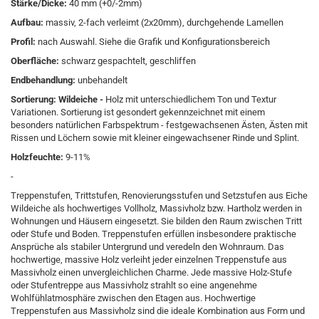
Stärke/Dicke:
40 mm (+0/-2mm)
Aufbau:
massiv, 2-fach verleimt (2x20mm), durchgehende Lamellen
Profil:
nach Auswahl. Siehe die Grafik und Konfigurationsbereich
Oberfläche:
schwarz gespachtelt, geschliffen
Endbehandlung:
unbehandelt
Sortierung:
Wildeiche -
Holz mit unterschiedlichem Ton und Textur
Variationen. Sortierung ist gesondert gekennzeichnet mit einem
besonders natürlichen Farbspektrum - festgewachsenen Ästen, Ästen mit
Rissen und Löchern sowie mit kleiner eingewachsener Rinde und Splint.
Holzfeuchte:
9-11%
-
Treppenstufen, Trittstufen, Renovierungsstufen und Setzstufen aus Eiche
Wildeiche als hochwertiges Vollholz, Massivholz bzw. Hartholz werden in
Wohnungen und Häusern eingesetzt. Sie bilden den Raum zwischen Tritt
oder Stufe und Boden. Treppenstufen erfüllen insbesondere praktische
Ansprüche als stabiler Untergrund und veredeln den Wohnraum. Das
hochwertige, massive Holz verleiht jeder einzelnen Treppenstufe aus
Massivholz einen unvergleichlichen Charme. Jede massive Holz-Stufe
oder Stufentreppe aus Massivholz strahlt so eine angenehme
Wohlfühlatmosphäre zwischen den Etagen aus. Hochwertige
Treppenstufen aus Massivholz sind die ideale Kombination aus Form und