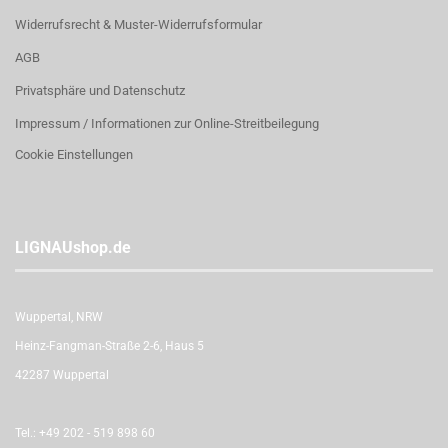
Widerrufsrecht & Muster-Widerrufsformular
AGB
Privatsphäre und Datenschutz
Impressum / Informationen zur Online-Streitbeilegung
Cookie Einstellungen
LIGNAUshop.de
Wuppertal, NRW
Heinz-Fangman-Straße 2-6, Haus 5
42287 Wuppertal
Tel.:
+49 202 - 519 898 60