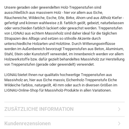
Unsere geraden oder gewendelten Holz-Treppenstufen sind
ausschließlich aus massivem Holz - hier vor allem aus Eiche,
Räuchereiche, Wildeiche, Esche, Erle, Birke, Ahorn und aus Altholz Kiefer -
gefertigt und können wahlweise z.B. farblich geölt, gebeizt, naturbelassen
oder verschieden farblich lackiert oder gewachst werden. Treppenstufen
von LIGNAU aus echtem Massivholz sind daher ideal für die täglichen
Strapazen des Alltags und setzen so stilvolle Akzente durch
unterschiedliche Holzarten und Holztöne. Durch Witterungseinflüsse
werden im Außenbereich bevorzugt Treppenstufen aus Beton, Aluminium,
Stahl, Stein oder Kunststoff verwendet, im Innenbereich werden vor allem
Holzwerkstoffe bzw. dafür gezielt behandeltes Massivholz zur Herstellung
von Treppenstufen (gerade oder gewendelt) verwendet.
LIGNAU bietet Ihnen nur qualitativ hochwertige Treppenstufen aus
Massivholz an, hier aus Eiche massiv, Eichenholz-Treppenstufe Eiche
Wildeiche farblos, naturgeölt, 40 mm oder auch in diversen Größen im
LIGNAU-Online-Shop für Massivholz-Produkte in allen Variationen.
ZUSÄTZLICHE INFORMATION
Kundenrezensionen