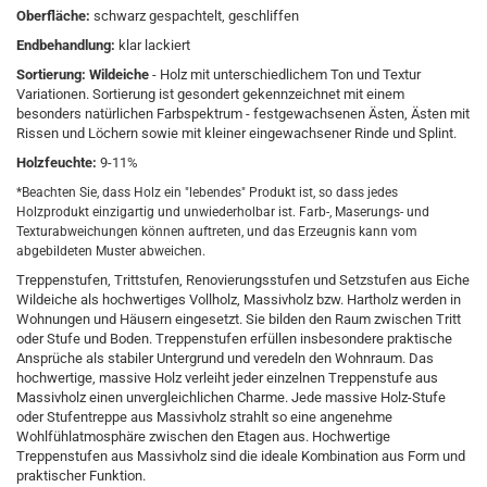
Oberfläche:
schwarz gespachtelt, geschliffen
Endbehandlung:
klar lackiert
Sortierung:
Wildeiche
- Holz mit unterschiedlichem Ton und Textur
Variationen. Sortierung ist gesondert gekennzeichnet mit einem
besonders natürlichen Farbspektrum - festgewachsenen Ästen, Ästen mit
Rissen und Löchern sowie mit kleiner eingewachsener Rinde und Splint.
Holzfeuchte:
9-11%
*Beachten Sie, dass Holz ein "lebendes" Produkt ist, so dass jedes
Holzprodukt einzigartig und unwiederholbar ist. Farb-, Maserungs- und
Texturabweichungen können auftreten, und das Erzeugnis kann vom
abgebildeten Muster abweichen.
Treppenstufen, Trittstufen, Renovierungsstufen und Setzstufen aus Eiche
Wildeiche als hochwertiges Vollholz, Massivholz bzw. Hartholz werden in
Wohnungen und Häusern eingesetzt. Sie bilden den Raum zwischen Tritt
oder Stufe und Boden. Treppenstufen erfüllen insbesondere praktische
Ansprüche als stabiler Untergrund und veredeln den Wohnraum. Das
hochwertige, massive Holz verleiht jeder einzelnen Treppenstufe aus
Massivholz einen unvergleichlichen Charme. Jede massive Holz-Stufe
oder Stufentreppe aus Massivholz strahlt so eine angenehme
Wohlfühlatmosphäre zwischen den Etagen aus. Hochwertige
Treppenstufen aus Massivholz sind die ideale Kombination aus Form und
praktischer Funktion.