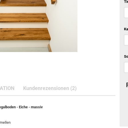
Ti
Ka
S
ATION
Kundenrezensionen (2)
Regalboden - Eiche - massiv
amellen