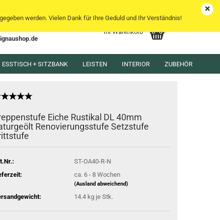
DE
Kundenlogin
Merkzettel
egeben werden. Vielen Dank für Ihre Geduld und Ihr Verständnis!
Ihr Warenkorb
lignaushop.de
l
ESSTISCH + SITZBANK
LEISTEN
INTERIOR
ZUBEHÖR
wort
reppenstufe Eiche Rustikal DL 40mm
aturgeölt Renovierungsstufe Setzstufe
rittstufe
rstellen
rt vergessen?
t.Nr.:
ST-OA40-R-N
eferzeit:
ca. 6 - 8 Wochen
(Ausland abweichend)
rsandgewicht:
14.4
kg je Stk.