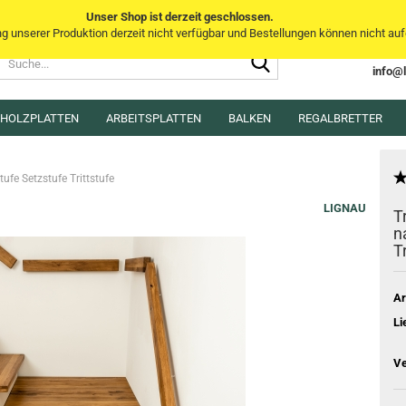
Unser Shop ist derzeit geschlossen.
unserer Produktion derzeit nicht verfügbar und Bestellungen können nicht aufg
Suche...
Sprache auswählen
info@
E-Mai
MHOLZPLATTEN
ARBEITSPLATTEN
BALKEN
Lieferland
REGALBRETTER
Pass
fe Setzstufe Trittstufe
LIGNAU
T
n
T
Konto e
Passwo
Ar
Li
Ve