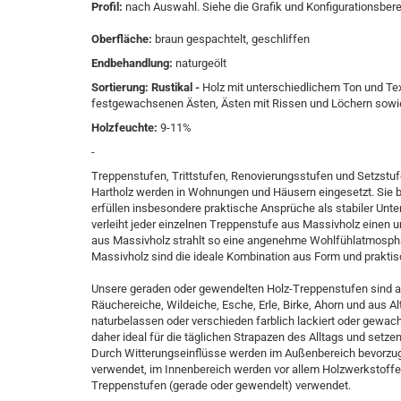
Profil:
nach Auswahl. Siehe die Grafik und Konfigurationsber
Oberfläche:
braun gespachtelt, geschliffen
Endbehandlung:
naturgeölt
Sortierung:
Rustikal -
Holz mit unterschiedlichem Ton und Tex
festgewachsenen Ästen, Ästen mit Rissen und Löchern sowie m
Holzfeuchte:
9-11%
-
Treppenstufen, Trittstufen, Renovierungsstufen und Setzstuf
Hartholz werden in Wohnungen und Häusern eingesetzt. Sie b
erfüllen insbesondere praktische Ansprüche als stabiler Un
verleiht jeder einzelnen Treppenstufe aus Massivholz einen 
aus Massivholz strahlt so eine angenehme Wohlfühlatmosph
Massivholz sind die ideale Kombination aus Form und praktis
Unsere geraden oder gewendelten Holz-Treppenstufen sind au
Räuchereiche, Wildeiche, Esche, Erle, Birke, Ahorn und aus Alt
naturbelassen oder verschieden farblich lackiert oder gew
daher ideal für die täglichen Strapazen des Alltags und setze
Durch Witterungseinflüsse werden im Außenbereich bevorzugt
verwendet, im Innenbereich werden vor allem Holzwerkstoffe 
Treppenstufen (gerade oder gewendelt) verwendet.