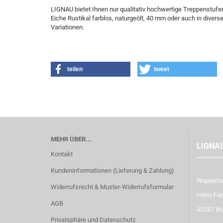
LIGNAU bietet Ihnen nur qualitativ hochwertige Treppenstufe
Eiche Rustikal farblos, naturgeölt, 40 mm oder auch in dive
Variationen.
teilen
tweet
MEHR ÜBER...
LIGNA
Kontakt
Kundeninformationen (Lieferung & Zahlung)
Wupperta
Widerrufsrecht & Muster-Widerrufsformular
Heinz-Fan
AGB
42287 Wu
Privatsphäre und Datenschutz