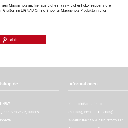
n aus Massivholz an, hier aus Eiche massiv, Eichenholz-Treppenstufe
rsen Größen im LIGNAU-Online-Shop für Massivholz-Produkte in allen
pin it
Ushop.de
Informationen
l, NRW
Kundeninformationen
gman-Straße 2-6, Haus 5
(Zahlung, Versand, Lieferung)
ppertal
Widerrufsrecht & Widerrufsformular