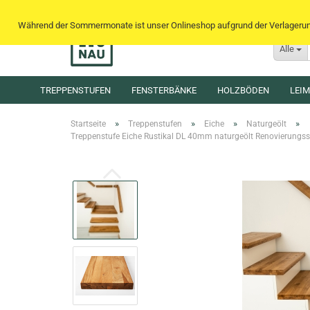
Während der Sommermonate ist unser Onlineshop aufgrund der Verlagerung 
Alle
TREPPENSTUFEN
FENSTERBÄNKE
HOLZBÖDEN
LEI
»
»
»
»
Startseite
Treppenstufen
Eiche
Naturgeölt
Treppenstufe Eiche Rustikal DL 40mm naturgeölt Renovierungsstu