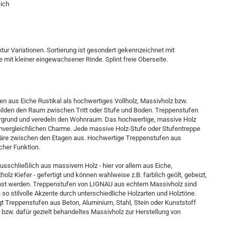
eich
tur Variationen. Sortierung ist gesondert gekennzeichnet mit
it kleiner eingewachsener Rinde. Splint freie Oberseite.
en aus Eiche Rustikal als hochwertiges Vollholz, Massivholz bzw.
ilden den Raum zwischen Tritt oder Stufe und Boden. Treppenstufen
tergrund und veredeln den Wohnraum. Das hochwertige, massive Holz
unvergleichlichen Charme. Jede massive Holz-Stufe oder Stufentreppe
äre zwischen den Etagen aus. Hochwertige Treppenstufen aus
cher Funktion.
sschließlich aus massivem Holz - hier vor allem aus Eiche,
holz Kiefer - gefertigt und können wahlweise z.B. farblich geölt, gebeizt,
achst werden. Treppenstufen von LIGNAU aus echtem Massivholz sind
n so stilvolle Akzente durch unterschiedliche Holzarten und Holztöne.
 Treppenstufen aus Beton, Aluminium, Stahl, Stein oder Kunststoff
bzw. dafür gezielt behandeltes Massivholz zur Herstellung von