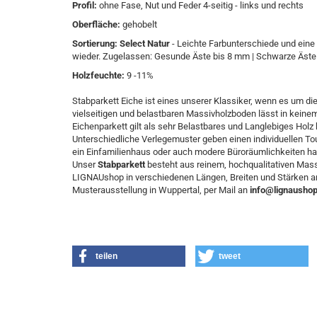
Profil:
ohne Fase, Nut und Feder 4-seitig - links und rechts
Oberfläche:
gehobelt
Sortierung:
Select Natur
- Leichte Farbunterschiede und ein
wieder. Zugelassen: Gesunde Äste bis 8 mm | Schwarze Äste 
Holzfeuchte:
9 -11%
Stabparkett Eiche ist eines unserer Klassiker, wenn es um di
vielseitigen und belastbaren Massivholzboden lässt in kei
Eichenparkett gilt als sehr Belastbares und Langlebiges Holz b
Unterschiedliche Verlegemuster geben einen individuellen Tou
ein Einfamilienhaus oder auch modere Büroräumlichkeiten ha
Unser
Stabparkett
besteht aus reinem, hochqualitativen Mas
LIGNAUshop in verschiedenen Längen, Breiten und Stärken anb
Musterausstellung in Wuppertal, per Mail an
info@lignaushop
teilen
tweet