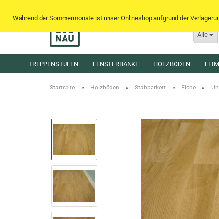
Während der Sommermonate ist unser Onlineshop aufgrund der Verlagerung 
Alle
TREPPENSTUFEN
FENSTERBÄNKE
HOLZBÖDEN
LEI
»
»
»
»
Startseite
Holzböden
Stabparkett
Eiche
Un