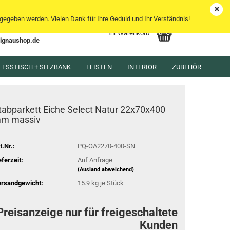
DE
Kundenlogin
Merkzettel
egeben werden. Vielen Dank für Ihre Geduld und Ihr Verständnis!
Ihr Warenkorb
lignaushop.de
l
ESSTISCH + SITZBANK
LEISTEN
INTERIOR
ZUBEHÖR
wort
tabparkett Eiche Select Natur 22x70x400
m massiv
t.Nr.:
PQ-OA2270-400-SN
rstellen
eferzeit:
Auf Anfrage
rt vergessen?
(Ausland abweichend)
rsandgewicht:
15.9
kg je Stück
Preisanzeige nur für freigeschaltete
Kunden