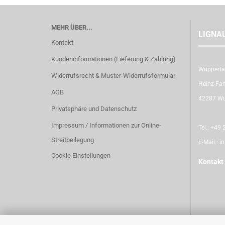
MEHR ÜBER...
LIGNA
Kontakt
Kundeninformationen (Lieferung & Zahlung)
Wupperta
Widerrufsrecht & Muster-Widerrufsformular
Heinz-Fan
AGB
42287 Wu
Privatsphäre und Datenschutz
Impressum / Informationen zur Online-
Tel.:
+49 2
Streitbeilegung
E-Mail.:
i
Cookie Einstellungen
Kontakt