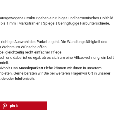
e ausgewogene Struktur geben ein ruhiges und harmonisches Holzbild
bis 1 mm | Markstrahlen | Spiegel | Geringfügige Farbunterschiede.
e richtige Auswahl des Parketts geht. Die Wandlungsfähigkeit des
nem Wohnraum Wünsche offen.
ei gleichzeitig recht einfacher Pflege.
ch und dabei ist es egal, ob es sich um eine Altbauwohnung, ein Loft,
ndelt.
sivholz.Das
Massivparkett Eiche
können wir Ihnen in unserem
ieten. Gerne beraten wir Sie bei weiteren Fragenvor Ort in unserer
.de oder telefonisch.
pin it