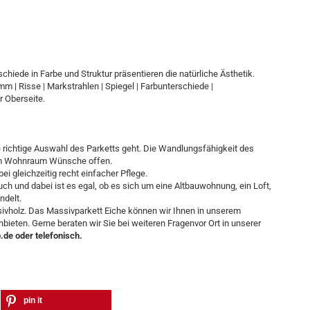
schiede in Farbe und Struktur präsentieren die natürliche Ästhetik.
m | Risse | Markstrahlen | Spiegel | Farbunterschiede |
r Oberseite.
e richtige Auswahl des Parketts geht. Die Wandlungsfähigkeit des
nem Wohnraum Wünsche offen.
ei gleichzeitig recht einfacher Pflege.
ch und dabei ist es egal, ob es sich um eine Altbauwohnung, ein Loft,
ndelt.
ivholz. Das Massivparkett Eiche können wir Ihnen in unserem
ieten. Gerne beraten wir Sie bei weiteren Fragenvor Ort in unserer
.de oder telefonisch.
pin it