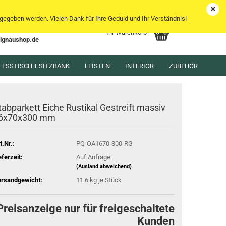
DE
Kundenlogin
Merkzettel
egeben werden. Vielen Dank für Ihre Geduld und Ihr Verständnis!
Ihr Warenkorb
lignaushop.de
l
ESSTISCH + SITZBANK
LEISTEN
INTERIOR
ZUBEHÖR
wort
tabparkett Eiche Rustikal Gestreift massiv
6x70x300 mm
t.Nr.:
PQ-OA1670-300-RG
rstellen
eferzeit:
Auf Anfrage
rt vergessen?
(Ausland abweichend)
rsandgewicht:
11.6
kg je Stück
Preisanzeige nur für freigeschaltete
Kunden