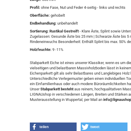
Profil:
ohne Fase, Nut und Feder 4-seitig - links und rechts
Oberfläche:
gehobelt
Endbehandlung:
unbehandelt
Sortierung: Rustikal Gestreift
- Klare Äste, Splint sowie Unter
Zugelassen: Gesunde Äste bis 25 mm | Schwarze Äste bis 5 m
Rindeneinwuchs Besonderheit: Enthält Splint bis max. 50% de
Holzfeuchte:
9 -11%
Stabparkett Eiche ist eines unserer Klassiker, wenn es um di
vielseitigen und belastbaren Massivholzboden lässt in kei
Eichenparkett gilt als sehr Belastbares und Langlebiges Holz b
Unterschiedliche Verlegemuster geben einen individuellen Tou
ein Einfamilienhaus oder auch modere Büroräumlichkeiten ha
Unser
Stabparkett besteht
aus reinem, hochqualitativen Mass
LIGNAUshop in verschiedenen Längen, Breiten und Stärken anb
Musterausstellung in Wuppertal, per Mail an
info@lignaushop
teilen
tweet