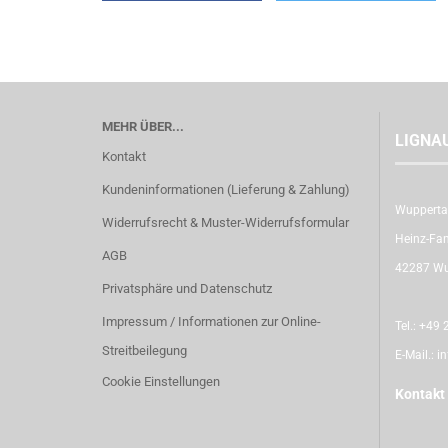
MEHR ÜBER...
LIGNA
Kontakt
Kundeninformationen (Lieferung & Zahlung)
Wupperta
Widerrufsrecht & Muster-Widerrufsformular
Heinz-Fan
AGB
42287 Wu
Privatsphäre und Datenschutz
Impressum / Informationen zur Online-
Tel.:
+49 2
Streitbeilegung
E-Mail.:
i
Cookie Einstellungen
Kontakt