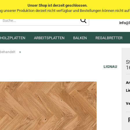
Unser Shop ist derzeit geschlossen.
unserer Produktion derzeit nicht verfügbar und Bestellungen können nicht aufg
Suche...
Sprache auswählen
info@
E-Mai
MHOLZPLATTEN
ARBEITSPLATTEN
BALKEN
Lieferland
REGALBRETTER
Pass
»
behandelt
S
LIGNAU
1
Ar
Konto e
Li
Passwo
Ve