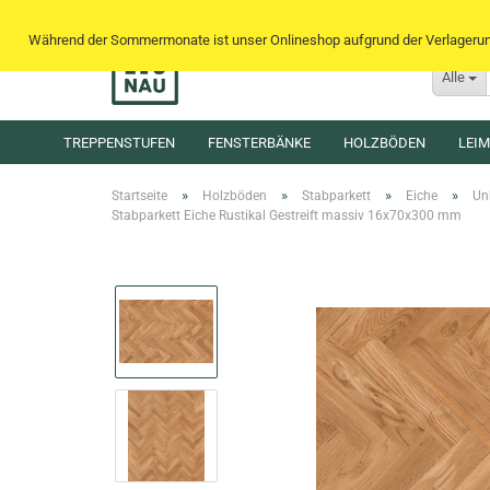
Während der Sommermonate ist unser Onlineshop aufgrund der Verlagerung 
Alle
TREPPENSTUFEN
FENSTERBÄNKE
HOLZBÖDEN
LEI
»
»
»
»
Startseite
Holzböden
Stabparkett
Eiche
Un
Stabparkett Eiche Rustikal Gestreift massiv 16x70x300 mm