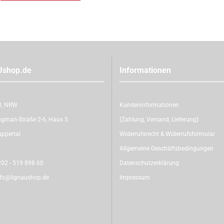
Ushop.de
Informationen
l, NRW
Kundeninformationen
gman-Straße 2-6, Haus 5
(Zahlung, Versand, Lieferung)
ppertal
Widerrufsrecht & Widerrufsformular
Allgemeine Geschäftsbedingungen
02 - 519 898 60
Datenschutzerklärung
nfo@lignaushop.de
Impressum