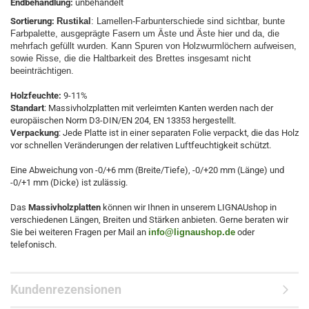
Endbehandlung:
unbehandelt
Sortierung:
Rustikal
: Lamellen-Farbunterschiede sind sichtbar, bunte 
Farbpalette, ausgeprägte Fasern um Äste und Äste hier und da, die 
mehrfach gefüllt wurden. Kann Spuren von Holzwurmlöchern aufweisen, 
sowie Risse, die die Haltbarkeit des Brettes insgesamt nicht 
beeinträchtigen. 
Holzfeuchte:
9-11%
Standart
: Massivholzplatten mit verleimten Kanten werden nach der
europäischen Norm D3-DIN/EN 204, EN 13353 hergestellt.
Verpackung
: Jede Platte ist in einer separaten Folie verpackt, die das Holz
vor schnellen Veränderungen der relativen Luftfeuchtigkeit schützt.
Eine Abweichung von -0/+6 mm (Breite/Tiefe), -0/+20 mm (Länge) und
-0/+1 mm (Dicke) ist zulässig.
Das
Massivholzplatten
können wir Ihnen in unserem LIGNAUshop in
verschiedenen Längen, Breiten und Stärken anbieten. Gerne beraten wir
Sie bei weiteren Fragen per Mail an
info@lignaushop.de
oder
telefonisch.
Kundenrezensionen