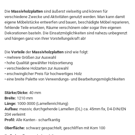
Die
Massivholzplatten
sind äußerst vielseitig und können für
verschiedene Zwecke und Aktivitäten genutzt werden. Man kann damit
eigene Möbelstücke entwerfen und bauen, beschädigte Möbel reparieren,
fehlende Teile ersetzen, Räume verschönern oder sogar Ihre eigenen
Dekorationen basteln. Die Einsatzmöglichkeiten sind nahezu unbegrenzt
und hängen ganz von Ihrer Vorstellungskraft ab!
Die
Vorteile
der
Massivholzplatten
sind wie folgt:
• mehrere Größen zur Auswahl
• hohe Qualität gewählter Holzsortierung
• verschiedene Holzarten zur Auswahl
• erschwinglicher Preis für hochwertiges Holz
• eine breite Palette von Verwendungs- und Bearbeitungsmöglichkeiten
Stärke/Dicke:
40 mm
Breite:
1210 mm
Länge:
1000-3000 (Lamellenrichtung)
Aufbau:
massiv, durchgehende Lamellen (DL) ca. 45mm fix, D4-DIN/EN
204 verleimt
Profil:
Alle Kanten - scharfkantig
Oberfläche:
schwarz gespachtelt,
geschliffen mit Korn 100