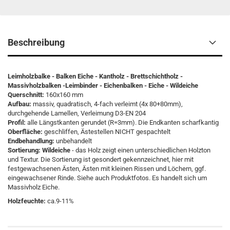
Beschreibung
Leimholzbalke - Balken Eiche - Kantholz - Brettschichtholz -
Massivholzbalken -Leimbinder - Eichenbalken - Eiche - Wildeiche
Querschnitt:
160x160 mm
Aufbau:
massiv, quadratisch, 4-fach verleimt (4x 80+80mm),
durchgehende Lamellen, Verleimung D3-EN 204
Profil:
alle Längstkanten gerundet (R=3mm). Die Endkanten scharfkantig
Oberfläche:
geschliffen, Ästestellen NICHT gespachtelt
Endbehandlung:
unbehandelt
Sortierung:
Wildeiche
- das Holz zeigt einen unterschiedlichen Holzton
und Textur. Die Sortierung ist gesondert gekennzeichnet, hier mit
festgewachsenen Ästen, Ästen mit kleinen Rissen und Löchern, ggf.
eingewachsener Rinde. Siehe auch Produktfotos. Es handelt sich um
Massivholz Eiche.
Holzfeuchte:
ca.9-11%