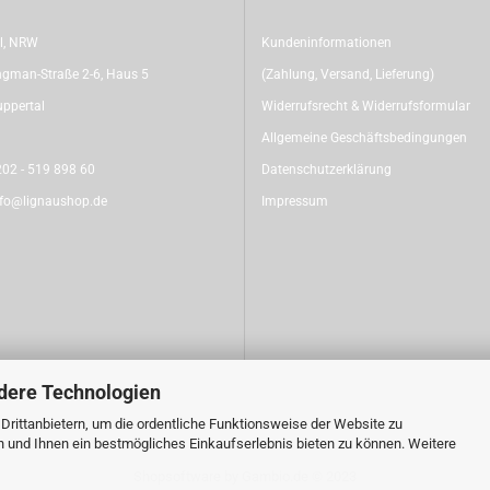
l, NRW
Kundeninformationen
gman-Straße 2-6, Haus 5
(Zahlung, Versand, Lieferung)
ppertal
Widerrufsrecht & Widerrufsformular
Allgemeine Geschäftsbedingungen
02 - 519 898 60
Datenschutzerklärung
nfo@lignaushop.de
Impressum
dere Technologien
rittanbietern, um die ordentliche Funktionsweise der Website zu
n und Ihnen ein bestmögliches Einkaufserlebnis bieten zu können. Weitere
Shopsoftware
by Gambio.de © 2023