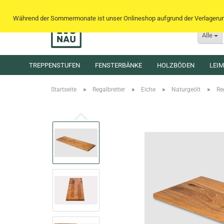
Während der Sommermonate ist unser Onlineshop aufgrund der Verlagerung 
Alle
TREPPENSTUFEN
FENSTERBÄNKE
HOLZBÖDEN
LEI
»
»
»
»
Startseite
Regalbretter
Eiche
Naturgeölt
Re