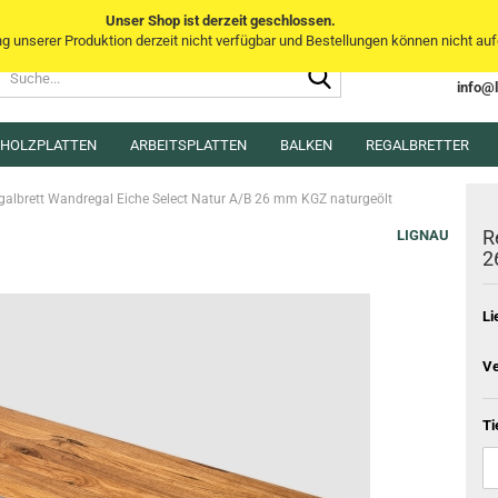
Unser Shop ist derzeit geschlossen.
unserer Produktion derzeit nicht verfügbar und Bestellungen können nicht aufg
Suche...
Sprache auswählen
info@
E-Mai
MHOLZPLATTEN
ARBEITSPLATTEN
BALKEN
Lieferland
REGALBRETTER
Pass
galbrett Wandregal Eiche Select Natur A/B 26 mm KGZ naturgeölt
R
LIGNAU
2
Li
Konto e
Passwo
Ve
Ti