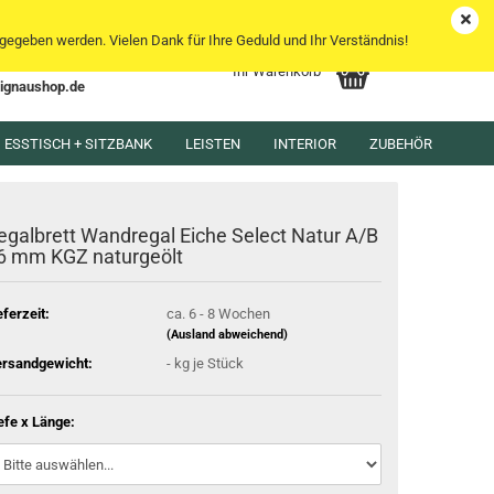
DE
Kundenlogin
Merkzettel
egeben werden. Vielen Dank für Ihre Geduld und Ihr Verständnis!
Ihr Warenkorb
lignaushop.de
l
ESSTISCH + SITZBANK
LEISTEN
INTERIOR
ZUBEHÖR
wort
egalbrett Wandregal Eiche Select Natur A/B
6 mm KGZ naturgeölt
eferzeit:
ca. 6 - 8 Wochen
rstellen
(Ausland abweichend)
rt vergessen?
rsandgewicht:
-
kg je Stück
efe x Länge: