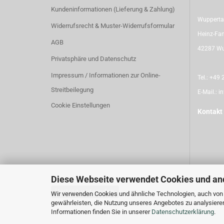
Kundeninformationen (Lieferung & Zahlung)
Wupperta
Widerrufsrecht & Muster-Widerrufsformular
Heinz-Fan
AGB
42287 Wu
Privatsphäre und Datenschutz
Impressum / Informationen zur Online-
Tel.:
+49 2
Streitbeilegung
E-Mail.:
i
Cookie Einstellungen
Kontakt
Diese Webseite verwendet Cookies und an
Vertrag widerrufen
Wir verwenden Cookies und ähnliche Technologien, auch von D
gewährleisten, die Nutzung unseres Angebotes zu analysiere
Informationen finden Sie in unserer
Datenschutzerklärung
.