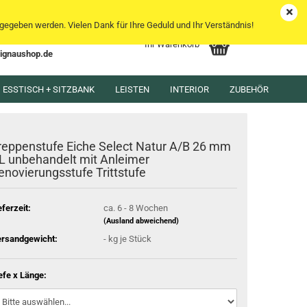
DE
Kundenlogin
Merkzettel
egeben werden. Vielen Dank für Ihre Geduld und Ihr Verständnis!
Ihr Warenkorb
lignaushop.de
l
ESSTISCH + SITZBANK
LEISTEN
INTERIOR
ZUBEHÖR
wort
reppenstufe Eiche Select Natur A/B 26 mm
L unbehandelt mit Anleimer
enovierungsstufe Trittstufe
rstellen
eferzeit:
ca. 6 - 8 Wochen
rt vergessen?
(Ausland abweichend)
rsandgewicht:
-
kg je Stück
efe x Länge: