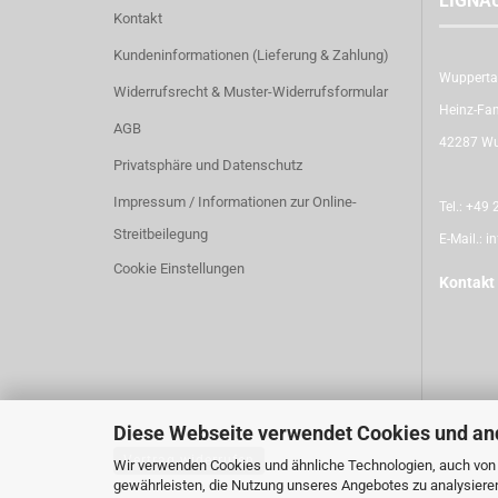
LIGNA
Kontakt
Kundeninformationen (Lieferung & Zahlung)
Wupperta
Widerrufsrecht & Muster-Widerrufsformular
Heinz-Fan
AGB
42287 Wu
Privatsphäre und Datenschutz
Impressum / Informationen zur Online-
Tel.:
+49 2
Streitbeilegung
E-Mail.:
i
Cookie Einstellungen
Kontakt
Diese Webseite verwendet Cookies und an
Vertrag widerrufen
Wir verwenden Cookies und ähnliche Technologien, auch von D
gewährleisten, die Nutzung unseres Angebotes zu analysiere