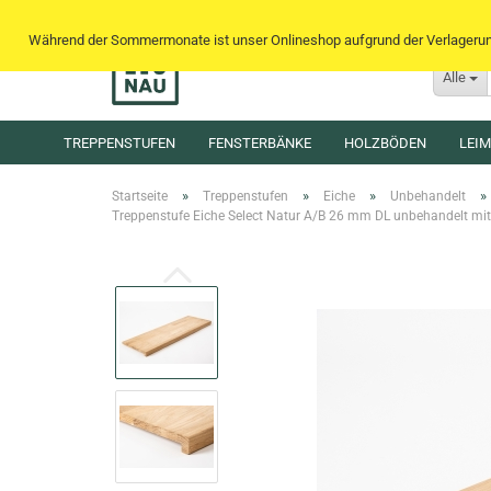
Während der Sommermonate ist unser Onlineshop aufgrund der Verlagerung 
Alle
TREPPENSTUFEN
FENSTERBÄNKE
HOLZBÖDEN
LEI
»
»
»
»
Startseite
Treppenstufen
Eiche
Unbehandelt
Treppenstufe Eiche Select Natur A/B 26 mm DL unbehandelt mit 