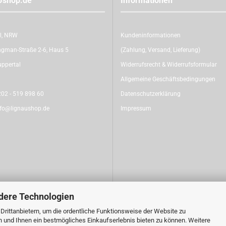
Ushop.de
Informationen
l, NRW
Kundeninformationen
gman-Straße 2-6, Haus 5
(Zahlung, Versand, Lieferung)
ppertal
Widerrufsrecht & Widerrufsformular
Allgemeine Geschäftsbedingungen
02 - 519 898 60
Datenschutzerklärung
nfo@lignaushop.de
Impressum
dere Technologien
rittanbietern, um die ordentliche Funktionsweise der Website zu
n und Ihnen ein bestmögliches Einkaufserlebnis bieten zu können. Weitere