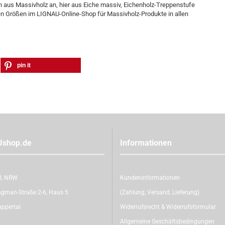
n aus Massivholz an, hier aus Eiche massiv, Eichenholz-Treppenstufe
rsen Größen im LIGNAU-Online-Shop für Massivholz-Produkte in allen
pin it
Ushop.de
Informationen
l, NRW
Kundeninformationen
gman-Straße 2-6, Haus 5
(Zahlung, Versand, Lieferung)
ppertal
Widerrufsrecht & Widerrufsformular
Allgemeine Geschäftsbedingungen