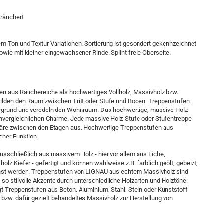
eräuchert
em Ton und Textur Variationen. Sortierung ist gesondert gekennzeichnet
ie mit kleiner eingewachsener Rinde. Splint freie Oberseite.
en aus Räuchereiche als hochwertiges Vollholz, Massivholz bzw.
ilden den Raum zwischen Tritt oder Stufe und Boden. Treppenstufen
tergrund und veredeln den Wohnraum. Das hochwertige, massive Holz
unvergleichlichen Charme. Jede massive Holz-Stufe oder Stufentreppe
äre zwischen den Etagen aus. Hochwertige Treppenstufen aus
cher Funktion.
sschließlich aus massivem Holz - hier vor allem aus Eiche,
holz Kiefer - gefertigt und können wahlweise z.B. farblich geölt, gebeizt,
achst werden. Treppenstufen von LIGNAU aus echtem Massivholz sind
n so stilvolle Akzente durch unterschiedliche Holzarten und Holztöne.
 Treppenstufen aus Beton, Aluminium, Stahl, Stein oder Kunststoff
bzw. dafür gezielt behandeltes Massivholz zur Herstellung von