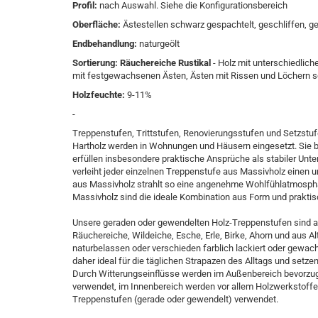
Profil:
nach Auswahl. Siehe die Konfigurationsbereich
Oberfläche:
Ästestellen schwarz gespachtelt, geschliffen, g
Endbehandlung:
naturgeölt
Sortierung:
Räuchereiche
Rustikal
- Holz mit unterschiedlich
mit festgewachsenen Ästen, Ästen mit Rissen und Löchern sow
Holzfeuchte:
9-11%
-
Treppenstufen, Trittstufen, Renovierungsstufen und Setzstuf
Hartholz werden in Wohnungen und Häusern eingesetzt. Sie b
erfüllen insbesondere praktische Ansprüche als stabiler Un
verleiht jeder einzelnen Treppenstufe aus Massivholz einen 
aus Massivholz strahlt so eine angenehme Wohlfühlatmosph
Massivholz sind die ideale Kombination aus Form und praktis
Unsere geraden oder gewendelten Holz-Treppenstufen sind au
Räuchereiche, Wildeiche, Esche, Erle, Birke, Ahorn und aus Alt
naturbelassen oder verschieden farblich lackiert oder gew
daher ideal für die täglichen Strapazen des Alltags und setze
Durch Witterungseinflüsse werden im Außenbereich bevorzugt
verwendet, im Innenbereich werden vor allem Holzwerkstoffe 
Treppenstufen (gerade oder gewendelt) verwendet.