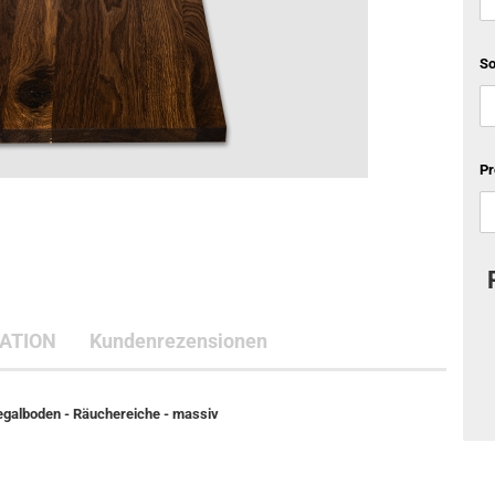
S
Pr
ATION
Kundenrezensionen
Regalboden - Räuchereiche - massiv