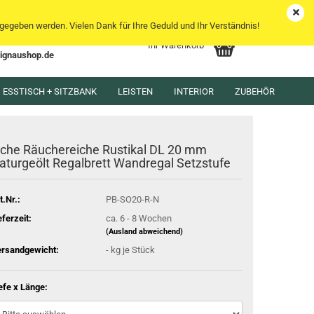
DE
Kundenlogin
Merkzettel
egeben werden. Vielen Dank für Ihre Geduld und Ihr Verständnis!
Ihr Warenkorb
lignaushop.de
l
ESSTISCH + SITZBANK
LEISTEN
INTERIOR
ZUBEHÖR
wort
iche Räuchereiche Rustikal DL 20 mm
aturgeölt Regalbrett Wandregal Setzstufe
t.Nr.:
PB-SO20-R-N
rstellen
eferzeit:
ca. 6 - 8 Wochen
rt vergessen?
(Ausland abweichend)
rsandgewicht:
-
kg je Stück
efe x Länge: