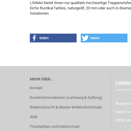
LIGNAU bietet Ihnen nur qualitativ hochwertige Treppenstufe
Eiche Rustikal farblos, naturgeölt, 20 mm oder auch in dive
Variationen.
teilen
tweet
MEHR ÜBER...
LIGNA
Kontakt
Kundeninformationen (Lieferung & Zahlung)
Wupperta
Widerrufsrecht & Muster-Widerrufsformular
Heinz-Fan
AGB
42287 Wu
Privatsphäre und Datenschutz