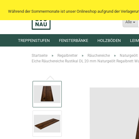
Während der Sommermonate ist unser Onlineshop aufgrund der Verlagerung 
Alle
TREPPENSTUFEN
FENSTERBÄNKE
HOLZBÖDEN
LEI
»
»
»
Startseite
Regalbretter
Räuchereiche
Naturgeölt
Eiche Räuchereiche Rustikal DL 20 mm Naturgeölt Regalbrett W