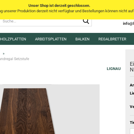
Unser Shop ist derzeit geschlossen.
unserer Produktion derzeit nicht verfügbar und Bestellungen können nicht aufg
Suche...
Sprache auswählen
info@
E-Mai
MHOLZPLATTEN
ARBEITSPLATTEN
BALKEN
Lieferland
REGALBRETTER
Pass
»
andregal Setzstufe
E
LIGNAU
N
Ar
Konto e
Li
Passwo
Ve
Ti