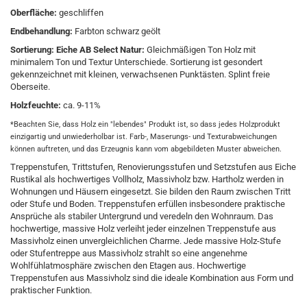
Oberfläche:
geschliffen
Endbehandlung:
Farbton schwarz geölt
Sortierung: Eiche
AB Select Natur:
Gleichmäßigen Ton Holz mit
minimalem Ton und Textur Unterschiede. Sortierung ist gesondert
gekennzeichnet mit kleinen, verwachsenen Punktästen. Splint freie
Oberseite.
Holzfeuchte:
ca. 9-11%
*Beachten Sie, dass Holz ein "lebendes" Produkt ist, so dass jedes Holzprodukt
einzigartig und unwiederholbar ist. Farb-, Maserungs- und Texturabweichungen
können auftreten, und das Erzeugnis kann vom abgebildeten Muster abweichen.
Treppenstufen, Trittstufen, Renovierungsstufen und Setzstufen aus Eiche
Rustikal als hochwertiges Vollholz, Massivholz bzw. Hartholz werden in
Wohnungen und Häusern eingesetzt. Sie bilden den Raum zwischen Tritt
oder Stufe und Boden. Treppenstufen erfüllen insbesondere praktische
Ansprüche als stabiler Untergrund und veredeln den Wohnraum. Das
hochwertige, massive Holz verleiht jeder einzelnen Treppenstufe aus
Massivholz einen unvergleichlichen Charme. Jede massive Holz-Stufe
oder Stufentreppe aus Massivholz strahlt so eine angenehme
Wohlfühlatmosphäre zwischen den Etagen aus. Hochwertige
Treppenstufen aus Massivholz sind die ideale Kombination aus Form und
praktischer Funktion.