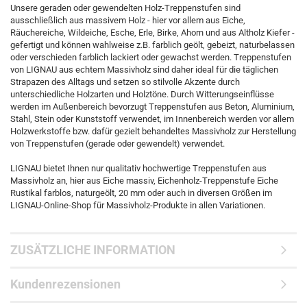
Unsere geraden oder gewendelten Holz-Treppenstufen sind
ausschließlich aus massivem Holz - hier vor allem aus Eiche,
Räuchereiche, Wildeiche, Esche, Erle, Birke, Ahorn und aus Altholz Kiefer -
gefertigt und können wahlweise z.B. farblich geölt, gebeizt, naturbelassen
oder verschieden farblich lackiert oder gewachst werden. Treppenstufen
von LIGNAU aus echtem Massivholz sind daher ideal für die täglichen
Strapazen des Alltags und setzen so stilvolle Akzente durch
unterschiedliche Holzarten und Holztöne. Durch Witterungseinflüsse
werden im Außenbereich bevorzugt Treppenstufen aus Beton, Aluminium,
Stahl, Stein oder Kunststoff verwendet, im Innenbereich werden vor allem
Holzwerkstoffe bzw. dafür gezielt behandeltes Massivholz zur Herstellung
von Treppenstufen (gerade oder gewendelt) verwendet.
LIGNAU bietet Ihnen nur qualitativ hochwertige Treppenstufen aus
Massivholz an, hier aus Eiche massiv, Eichenholz-Treppenstufe Eiche
Rustikal farblos, naturgeölt, 20 mm oder auch in diversen Größen im
LIGNAU-Online-Shop für Massivholz-Produkte in allen Variationen.
ZUSÄTZLICHE INFORMATION
Kundenrezensionen