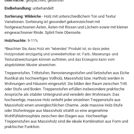
Oberfläche:
gespachtelt, gebürstet
Endbehandlung:
unbehandelt
Sortierung: Wildeiche
- Holz mit unterschiedlichem Ton und Textur
Variationen. Sortierung ist gesondert gekennzeichnet mit
festgewachsenen Ästen, Ästen mit Rissen und Löchern sowie mit kleiner
eingewachsener Rinde. Splint freie Oberseite.
Holzfeuchte:
9-11%
*Beachten Sie, dass Holz ein "lebendes" Produkt ist, so dass jedes
Holzprodukt einzigartig und unwiederholbar ist. Farb-, Maserungs- und
Texturabweichungen können auftreten, und das Erzeugnis kann vom
abgebildeten Muster abweichen.
Treppenstufen, Trittstufen, Renovierungsstufen und Setzstufen aus Eiche
Rustikal als hochwertiges Vollholz, Massivholz bzw. Hartholz werden in
Wohnungen und Häusern eingesetzt. Sie bilden den Raum zwischen Tritt
oder Stufe und Boden. Treppenstufen erfüllen insbesondere praktische
Ansprüche als stabiler Untergrund und veredeln den Wohnraum. Das
hochwertige, massive Holz verleiht jeder einzelnen Treppenstufe aus
Massivholz einen unvergleichlichen Charme. Jede massive Holz-Stufe
oder Stufentreppe aus Massivholz strahlt so eine angenehme
Wohlfühlatmosphäre zwischen den Etagen aus. Hochwertige
Treppenstufen aus Massivholz sind die ideale Kombination aus Form und
praktischer Funktion.