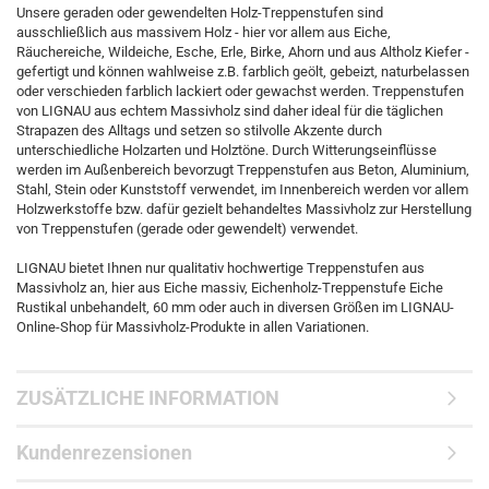
Unsere geraden oder gewendelten Holz-Treppenstufen sind
ausschließlich aus massivem Holz - hier vor allem aus Eiche,
Räuchereiche, Wildeiche, Esche, Erle, Birke, Ahorn und aus Altholz Kiefer -
gefertigt und können wahlweise z.B. farblich geölt, gebeizt, naturbelassen
oder verschieden farblich lackiert oder gewachst werden. Treppenstufen
von LIGNAU aus echtem Massivholz sind daher ideal für die täglichen
Strapazen des Alltags und setzen so stilvolle Akzente durch
unterschiedliche Holzarten und Holztöne. Durch Witterungseinflüsse
werden im Außenbereich bevorzugt Treppenstufen aus Beton, Aluminium,
Stahl, Stein oder Kunststoff verwendet, im Innenbereich werden vor allem
Holzwerkstoffe bzw. dafür gezielt behandeltes Massivholz zur Herstellung
von Treppenstufen (gerade oder gewendelt) verwendet.
LIGNAU bietet Ihnen nur qualitativ hochwertige Treppenstufen aus
Massivholz an, hier aus Eiche massiv, Eichenholz-Treppenstufe Eiche
Rustikal unbehandelt, 60 mm oder auch in diversen Größen im LIGNAU-
Online-Shop für Massivholz-Produkte in allen Variationen.
ZUSÄTZLICHE INFORMATION
Kundenrezensionen