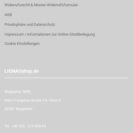
Widerrufsrecht & Muster-Widerrufsformular
AGB
Privatsphäre und Datenschutz
Impressum / Informationen zur Online-Streitbeilegung
Cookie Einstellungen
LIGNAUshop.de
Wuppertal, NRW
Heinz-Fangman-Straße 2-6, Haus 5
42287 Wuppertal
Tel.:
+49 202 - 519 898 60