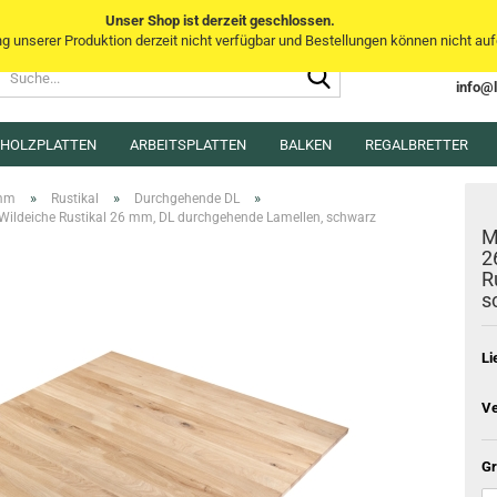
Unser Shop ist derzeit geschlossen.
unserer Produktion derzeit nicht verfügbar und Bestellungen können nicht aufg
Suche...
Sprache auswählen
info@
E-Mai
MHOLZPLATTEN
ARBEITSPLATTEN
BALKEN
Lieferland
REGALBRETTER
Pass
»
»
»
mm
Rustikal
Durchgehende DL
ildeiche Rustikal 26 mm, DL durchgehende Lamellen, schwarz
M
2
R
s
Konto e
Passwo
Li
Ve
Gr