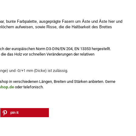
bar, bunte Farbpalette, ausgeprägte Fasern um Äste und Äste hier und 
öchern aufweisen, sowie Risse, die die Haltbarkeit des Brettes 
ach der europäischen Norm D3-DIN/EN 204, EN 13353 hergestellt.
t, die das Holz vor schnellen Veränderungen der relativen
nge) und -0/+1 mm (Dicke) ist zulässig.
hop in verschiedenen Längen, Breiten und Stärken anbieten. Gerne
shop.de
oder telefonisch
.
pin it