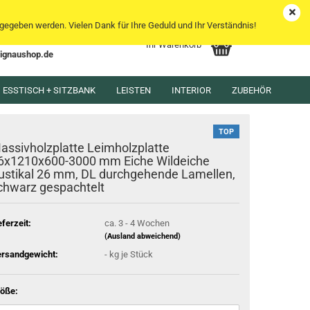
DE
Kundenlogin
Merkzettel
egeben werden. Vielen Dank für Ihre Geduld und Ihr Verständnis!
Ihr Warenkorb
lignaushop.de
l
ESSTISCH + SITZBANK
LEISTEN
INTERIOR
ZUBEHÖR
wort
TOP
assivholzplatte Leimholzplatte
6x1210x600-3000 mm Eiche Wildeiche
ustikal 26 mm, DL durchgehende Lamellen,
chwarz gespachtelt
rstellen
rt vergessen?
eferzeit:
ca. 3 - 4 Wochen
(Ausland abweichend)
rsandgewicht:
-
kg je Stück
öße: