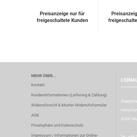
Preisanzeige nur für
Preisanzeig
freigeschaltete Kunden
freigeschalt
MEHR ÜBER...
LIGNA
Kontakt
Kundeninformationen (Lieferung & Zahlung)
Wupperta
Widerrufsrecht & Muster-Widerrufsformular
Heinz-Fan
AGB
42287 Wu
Privatsphäre und Datenschutz
Impressum / Informationen zur Online-
Tel.:
+49 2