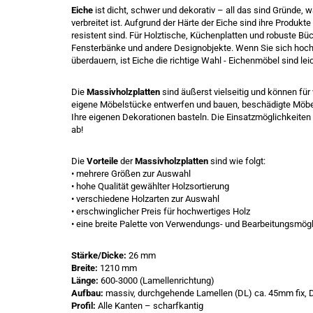
Eiche
ist dicht, schwer und dekorativ – all das sind Gründe,
verbreitet ist. Aufgrund der Härte der Eiche sind ihre Produk
resistent sind. Für Holztische, Küchenplatten und robuste Büc
Fensterbänke und andere Designobjekte. Wenn Sie sich hoch
überdauern, ist Eiche die richtige Wahl - Eichenmöbel sind le
Die
Massivholzplatten
sind äußerst vielseitig und können fü
eigene Möbelstücke entwerfen und bauen, beschädigte Möbel 
Ihre eigenen Dekorationen basteln. Die Einsatzmöglichkeiten
ab!
Die
Vorteile
der
Massivholzplatten
sind wie folgt:
• mehrere Größen zur Auswahl
• hohe Qualität gewählter Holzsortierung
• verschiedene Holzarten zur Auswahl
• erschwinglicher Preis für hochwertiges Holz
• eine breite Palette von Verwendungs- und Bearbeitungsmög
Stärke/Dicke:
26 mm
Breite:
1210 mm
Länge:
600-3000 (Lamellenrichtung)
Aufbau:
massiv, durchgehende Lamellen (DL) ca. 45mm fix, 
Profil:
Alle Kanten – scharfkantig