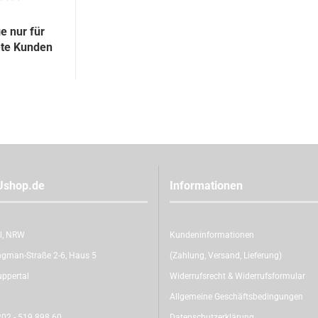
e nur für
ete Kunden
Ushop.de
Informationen
l, NRW
Kundeninformationen
gman-Straße 2-6, Haus 5
(Zahlung, Versand, Lieferung)
ppertal
Widerrufsrecht & Widerrufsformular
Allgemeine Geschäftsbedingungen
02 - 519 898 60
Datenschutzerklärung