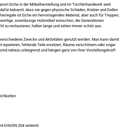
 warum Eiche in der Möbelherstellung und im Tischlerhandwerk weit
te dafür bekannt, dass sie gegen physische Schäden, Kratzer und Dellen
herregale ist Eiche ein hervorragendes Material, aber auch für Treppen,
wertige, zuverlässige Holzmöbel wünschen, die Generationen
icht zu restaurieren, halten lange und sehen immer schön aus.
r verschiedene Zwecke und Aktivitäten genutzt werden. Man kann damit
reparieren, fehlende Teile ersetzen, Räume verschönern oder sogar
 sind nahezu unbegrenzt und hängen ganz von Ihrer Vorstellungskraft
lichkeiten
D4-DIN/EN 204 verleimt