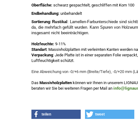
Oberfläche:
schwarz gespachtelt, geschliffen mit Korn 100
Endbehandlung:
unbehandelt
Sortierung:
Rustikal
: Lamellen-Farbunterschiede sind sicht
da, die mehrfach gefüllt wurden. Kann Spuren von Holzwurml
insgesamt nicht beeinträchtigen. 
Holzfeuchte:
9-11%
Standart
: Massivholzplatten mit verleimten Kanten werden n
Verpackung
: Jede Platte ist in einer separaten Folie verpack
Luftfeuchtigkeit schützt.
Eine Abweichung von -0/+6 mm (Breite/Tiefe), -0/+20 mm (Lä
Das
Massivholzplatten
können wir Ihnen in unserem LIGNAUs
beraten wir Sie bei weiteren Fragen per Mail an
info@lignau
teilen
tweet