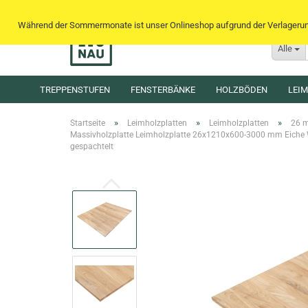
Während der Sommermonate ist unser Onlineshop aufgrund der Verlagerung 
Alle
TREPPENSTUFEN
FENSTERBÄNKE
HOLZBÖDEN
LEI
»
»
»
Startseite
Leimholzplatten
Leimholzplatten
26 
Massivholzplatte Leimholzplatte 26x1210x600-3000 mm Eiche W
gespachtelt