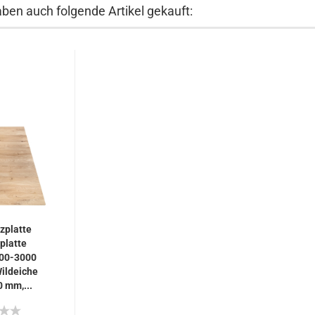
aben auch folgende Artikel gekauft:
zplatte
platte
00-3000
ildeiche
0 mm,...