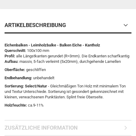
ARTIKELBESCHREIBUNG
Eichenbalken - Leimholzbalke - Balken Eiche - Kantholz
Querschnitt:
100x100 mm
Profil:
alle Längstkanten gerundet (R=3mm). Die Endkanten scharfkantig
Aufbau:
massiv,
5-fach verleimt (5x20mm), durchgehende Lamellen
Oberfläche:
geschliffen
Endbehandlung:
unbehandelt
Sortierung: Select/Natur
- Gleichmäßigen Ton Holz mit minimalem Ton
und Textur Unterschiede. Sortierung ist gesondert gekennzeichnet mit
kleinen, verwachsenen Punktästen. Splint freie Oberseite.
Holzfeuchte:
ca.9-11%
ZUSÄTZLICHE INFORMATION